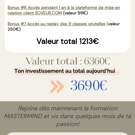
Bonus #6 Accès pendant 1 an à la plateforme de mise en
relation client
SOVEUR.COM
(valeur 99€)
Bonus #7 Accès au replay des 9 classes virutelles
(
valeur
250€)
Valeur total 1213€
Valeur total : 6360€
3690€
Rejoins dès maintenant la formation
MASTERMIND et vis dans quelques mois de ta
passion!